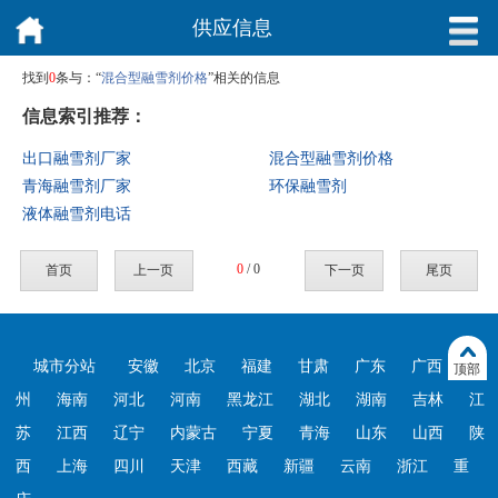
供应信息
找到
0
条与：“
混合型融雪剂价格
”相关的信息
信息索引推荐：
出口融雪剂厂家
混合型融雪剂价格
青海融雪剂厂家
环保融雪剂
液体融雪剂电话
0
/ 0
首页
上一页
下一页
尾页
城市分站
安徽
北京
福建
甘肃
广东
广西
贵
顶部
州
海南
河北
河南
黑龙江
湖北
湖南
吉林
江
苏
江西
辽宁
内蒙古
宁夏
青海
山东
山西
陕
西
上海
四川
天津
西藏
新疆
云南
浙江
重