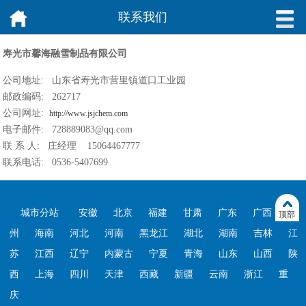
联系我们
寿光市馨海融雪制品有限公司
公司地址: 山东省寿光市营里镇道口工业园
邮政编码: 262717
公司网址:
http://www.jsjchem.com
电子邮件: 728889083@qq.com
联 系 人: 庄经理 15064467777
联系电话: 0536-5407699
城市分站
安徽
北京
福建
甘肃
广东
广西
贵
顶部
州
海南
河北
河南
黑龙江
湖北
湖南
吉林
江
苏
江西
辽宁
内蒙古
宁夏
青海
山东
山西
陕
西
上海
四川
天津
西藏
新疆
云南
浙江
重
庆