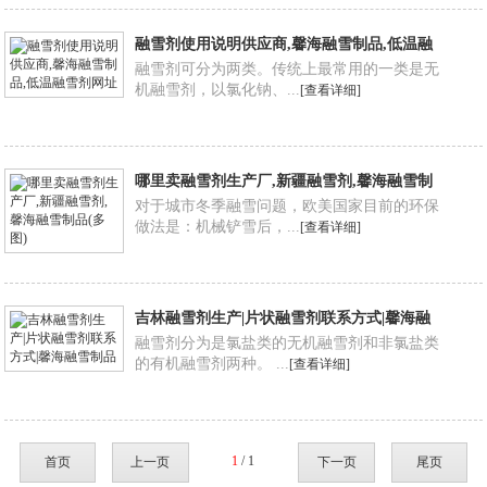
融雪剂使用说明供应商,馨海融雪制品,低温融
雪剂网址
融雪剂可分为两类。传统上最常用的一类是无
机融雪剂，以氯化钠、...
[查看详细]
哪里卖融雪剂生产厂,新疆融雪剂,馨海融雪制
品(多图)
对于城市冬季融雪问题，欧美国家目前的环保
做法是：机械铲雪后，...
[查看详细]
吉林融雪剂生产|片状融雪剂联系方式|馨海融
雪制品
融雪剂分为是氯盐类的无机融雪剂和非氯盐类
的有机融雪剂两种。 ...
[查看详细]
1
/ 1
首页
上一页
下一页
尾页