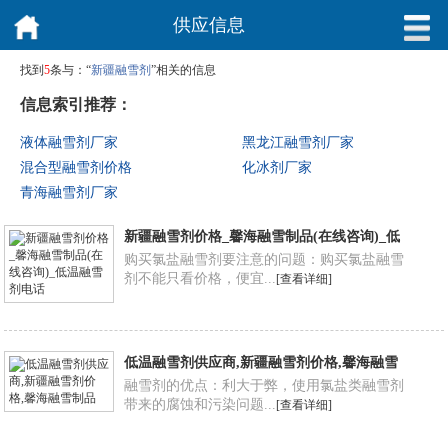
供应信息
找到
5
条与：“
新疆融雪剂
”相关的信息
信息索引推荐：
液体融雪剂厂家
黑龙江融雪剂厂家
混合型融雪剂价格
化冰剂厂家
青海融雪剂厂家
新疆融雪剂价格_馨海融雪制品(在线咨询)_低
温融雪剂电话
购买氯盐融雪剂要注意的问题：购买氯盐融雪
剂不能只看价格，便宜...
[查看详细]
低温融雪剂供应商,新疆融雪剂价格,馨海融雪
制品
融雪剂的优点：利大于弊，使用氯盐类融雪剂
带来的腐蚀和污染问题...
[查看详细]