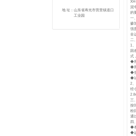
X
泥
地 址：
山东省寿光市营里镇道口
的
工业园
一
掺
强
全
二
1
因
式
◆
◆
◆
◆
2
经
2
三
按
粉
通
四
◆
◆