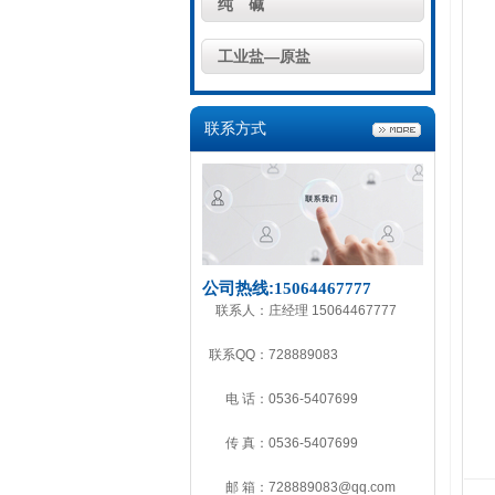
纯 碱
工业盐—原盐
联系方式
公司热线:
15064467777
联系人：
庄经理 15064467777
联系QQ：
728889083
电 话：
0536-5407699
传 真：
0536-5407699
邮 箱：
728889083@qq.com