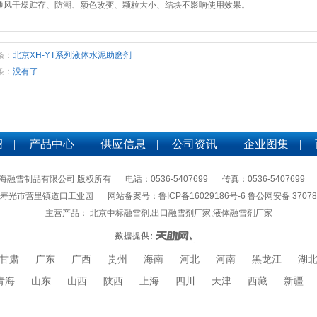
通风干燥贮存、防潮、颜色改变、颗粒大小、结块不影响使用效果。
条：
北京XH-YT系列液体水泥助磨剂
条：
没有了
绍
|
产品中心
|
供应信息
|
公司资讯
|
企业图集
|
海融雪制品有限公司 版权所有
电话：0536-5407699
传真：0536-5407699
省寿光市营里镇道口工业园
网站备案号：
鲁ICP备16029186号-6 鲁公网安备 37078
主营产品： 北京中标融雪剂,出口融雪剂厂家,液体融雪剂厂家
甘肃
广东
广西
贵州
海南
河北
河南
黑龙江
湖
青海
山东
山西
陕西
上海
四川
天津
西藏
新疆