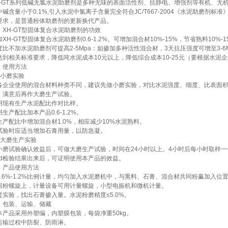
H-GT系列低碱无氯水泥助磨剂是多种无味的表面活性剂、抗静电、增强剂等有机、无
中碱含量小于0.1%,引入水泥中氯离子含量完全符合JC/T667-2004《水泥助磨剂标准
要求，是普通粉体助磨剂的更新换代产品。
、XH-GT型固体复合水泥助磨剂的功效
加XH-GT型固体复合水泥助磨剂0.6-1.2%。可增加混合材10%-15%，节省熟料10%
度比不加水泥助磨剂可提高2-5Mpa：如掺加多种活性混合材，3天抗压强度可增至3-
达到相关标准要求，降低吨水泥成本10元以上，降低综合成本10-25元（要根据水泥
、使用方法
、小磨实验
各企业使用的混合材料种类不同，建议先做小磨实验，对比水泥强度、细度、比表面
，满意后再作大磨生产试验。
用现有生产水泥配比作对比样。
用生产配比加本产品0.6-1.2%。
生产配比中增加混合材1.0%，相应减少10%水泥熟料。
试验时应适当增加石膏用量，以防急凝。
、大磨生产实验
小磨试验确认效益后，可做大磨生产试验，时间在24小时以上。4小时后每小时取样一
.8d检验结果出来后，可证明使用本产品的效益。
、产品使用方法
0.6%-1.2%比例计量，均匀加入水泥磨机中，与熏料、石膏、混合材共同粉赢加入
回粉螺旋上，计量设备可用计量螺旋，小型电振机和微机计量。
过实验，找出石膏掺入量。水泥粉磨精度≤5.0%。
、包装、运输、储藏
本产品采用外塑编，内塑膜包装，每袋净重50kg。
运输过程中防裂、防雨淋。