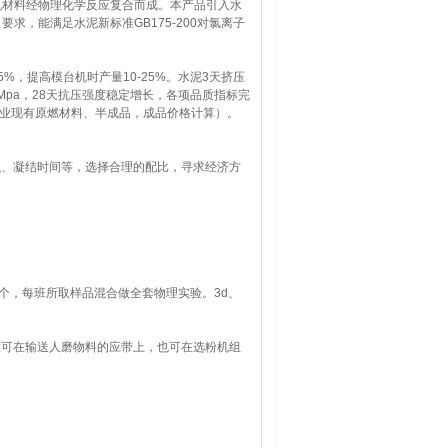
机材料经物理化学反应复合而成。本产品引入水
》要求，能满足水泥新标准GB175-200对氯离子
-15%，提高模台机时产量10-25%。水泥3天挤压
6Mpa，28天抗压强度稳定增长，各项品质指标完
企业现有原燃材料、半成品，成品价格计算）。
积、凝结时间等，选择合理的配比，寻求经济方
个，每班所取样品混合做全套物理实验。3d、
位置可在输送人磨物料的应带上，也可在选粉机组