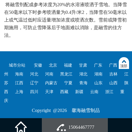
将融雪剂配成参考浓度为20%的水溶液喷洒于雪地。当降雪
在50毫米以下时参考喷洒量为0.4升/米2，当降雪在50毫米以
上或气温过低时应适量增加浓度或喷洒次数。雪前或降雪初
期施用，可防止雪降落后于地面难以消除，是融雪的佳方
法。
城市分站
安徽
北京
福建
甘肃
广东
广西
贵
顶部
州
海南
河北
河南
黑龙江
湖北
湖南
吉林
江
苏
江西
辽宁
内蒙古
宁夏
青海
山东
山西
陕
西
上海
四川
天津
西藏
新疆
云南
浙江
重
庆
Copyright @2026 馨海融雪制品
15064467777