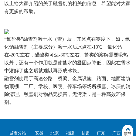
以上给大家介绍的关于融雪剂的相关的信息，希望能对大家
有更多的帮助。
“氯盐类”融雪剂溶于水（雪）后，其冰点在零度下，如，氯
化钠融雪剂（主要成分）溶于水后冰点在-10℃，氯化钙
在-20℃左右，醋酸类可达-30℃左右。盐类的溶解需要吸热
以外，还有一个作用就是使盐水的凝固点降低，因此在雪水
中溶解了盐之后就难以再形成冰块。
融雪剂使用于高速公路、桥梁、金属设施、路面、地面建筑
物顶棚、工厂、学校、医院、停车场等场所积雪、冰层的消
除清理。融雪剂对物品无损害，无污染，是一种高效环保
剂。
城市分站
安徽
北京
福建
甘肃
广东
广西
贵
顶部