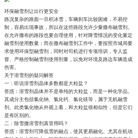
环保融雪剂让出行更安全
路况复杂的路面一旦积冰雪，车辆刹车比较困难，不易控
制，容易出现事故，所以在这些路段允许少量撒布融雪剂。
在允许撒布的路段也要合理使用，针对降雪情况的变化量定
融雪剂使用数量；而在撒布融雪剂工作中，要按照市城局要
求使用环保型融雪剂，同时对司机进行专项培训，专人监
督、严格控制融雪剂使用剂量，以免对环境及路边车辆造成
伤害。
关于溶雪剂的疑问解答
一：听说溶雪剂晶体多数都是大粒盐？
答惑：溶雪剂晶体并不是单纯的大粒盐，而是一种化学品。
其成分主包括氯化钠、氯化钙、氯化镁等，属于无机融雪
剂。此类氯化物从外观上看，和大粒盐很相似性，但是它们
是有区别的。
二：除雪撒溶雪剂真管用吗？
答惑：溶雪剂可降低雪的融点，使其更易融化。尤其在机动