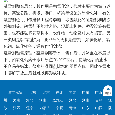
融雪剂顾名思义，其作用是融雪化冰，代替主要作为城市道
路、高速公路、机场、港口、桥梁等设施的除雪化冰，有的
融雪剂还可用作建筑工程冬季施工冰雪融化的速融剂和防冻
外加剂等。融雪剂不能对道路、混凝土构件、桥梁设施有损
害，也不能破坏花草树木、农作物、动物及对人有损害。另
一类则是以“氯盐”为主要成分的无机融雪剂，如氯化钠、氯
化钙、氯化镁等，通称作‘化冰盐’。
融雪剂融雪原理：融雪剂溶于水（雪）后，其冰点在零度以
下，如氯化钙溶于水后冰点在-20℃左右，使融化后的盐水
不容易在结冰。盐水的凝固点比水的凝固点低，因此在雪水
中溶解了盐之后就难以再形成冰块。
城市分站
安徽
北京
福建
甘肃
广东
广西
贵
顶部
州
海南
河北
河南
黑龙江
湖北
湖南
吉林
江
苏
江西
辽宁
内蒙古
宁夏
青海
山东
山西
陕