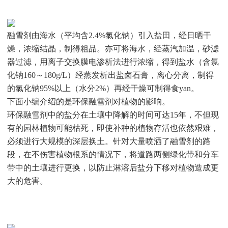
融雪剂由海水（平均含2.4%氯化钠）引入盐田，经日晒干
燥，浓缩结晶，制得粗品。亦可将海水，经蒸汽加温，砂滤
器过滤，用离子交换膜电渗析法进行浓缩，得到盐水（含氯
化钠160～180g/L）经蒸发析出盐卤石膏，离心分离，制得
的氯化钠95%以上（水分2%）再经干燥可制得食yan。
下面小编介绍的是环保融雪剂对植物的影响。
环保融雪剂中的盐分在土壤中降解的时间可达15年，不但现
有的园林植物可能枯死，即使补种的植物存活也依然艰难，
必须进行大规模的深层换土。针对大量喷洒了融雪剂的路
段，在不伤害植物根系的情况下，将道路两侧绿化带和分车
带中的土壤进行更换，以防止淋溶后盐分下移对植物造成更
大的危害。